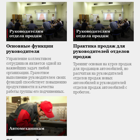
Основные функции
Практика продаж для
руководителя
руководителей отделов
продаж
Управление коллективом
сотрудников является одной из
Тренинг основан на курсе продаж
важнейших задач любой
для продавцов автомобилей, но
организации. Грамотное
рассчитан на руководителей
выполнение руководителем своих
отделов продаж новых
функций способствует повышению
автомобилей и руководителей
продуктивности и качества
отделов продаж автомобилей с
работы группы его подчиненных.
пробегом.