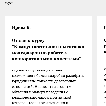
курс"
Ирина Б.
Г
Отзыв к курсу
"Коммуникативная подготовка
менеджеров по работе с
корпоративными клиентами"
«
«Данное обучение дало мне
р
возможность более подробно разобрать
п
юридические тонкости договорных
к
отношений. Настроить алгоритм
р
общения и манеру поведения с
п
юридическим лицом при личной
встрече. Познакомиться очно и
с