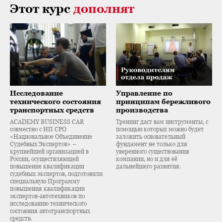
Этот курс
дополнят
Исследование
Управление по
технического состояния
принципам бережливого
транспортных средств
производства
ACADEMY BUSINESS CAR
Тренинг даст вам инструменты, с
совместно с НП СРО
помощью которых можно будет
«Национальное Объединение
заложить основательный
Судебных Экспертов» –
фундамент не только для
крупнейшей организацией в
уверенного существования
России, осуществляющей
компании, но и для её
повышение квалификации
дальнейшего развития.
судебных экспертов, подготовили
специальную Программу
повышения квалификации
экспертов-автотехников по
исследованию технического
состояния автотранспортных
средств.